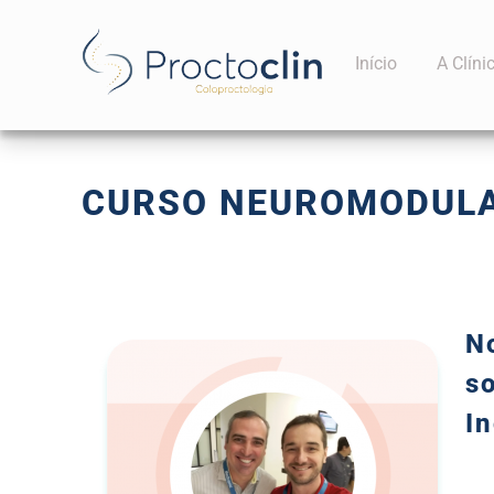
Início
A Clíni
CURSO NEUROMODULAÇ
N
s
I