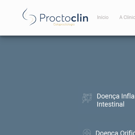
Início
A Clíni