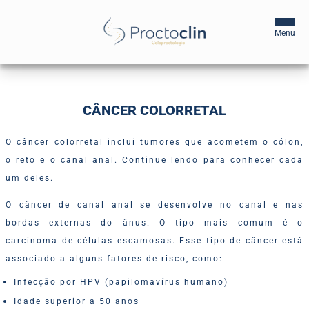
Início
CÂNCER COLORRETAL
A Clínica
O câncer colorretal inclui tumores que acometem o cólon,
o reto e o canal anal. Continue lendo para conhecer cada
Profissionais
um deles.
Centros de Tratamento
O câncer de canal anal se desenvolve no canal e nas
bordas externas do ânus. O tipo mais comum é o
Blog
carcinoma de células escamosas. Esse tipo de câncer está
Agende sua Consulta
associado a alguns fatores de risco, como:
Infecção por HPV (papilomavírus humano)
Idade superior a 50 anos