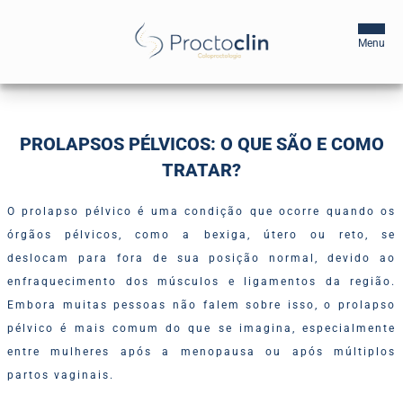
Início
PROLAPSOS PÉLVICOS: O QUE SÃO E COMO
TRATAR?
A Clínica
O prolapso pélvico é uma condição que ocorre quando os
Profissionais
órgãos pélvicos, como a bexiga, útero ou reto, se
Centros de Tratamento
deslocam para fora de sua posição normal, devido ao
enfraquecimento dos músculos e ligamentos da região.
Blog
Embora muitas pessoas não falem sobre isso, o prolapso
pélvico é mais comum do que se imagina, especialmente
Agende sua Consulta
entre mulheres após a menopausa ou após múltiplos
partos vaginais.